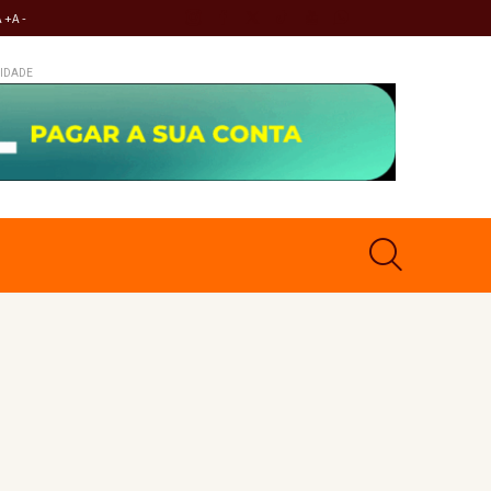
A +
A -
IDADE