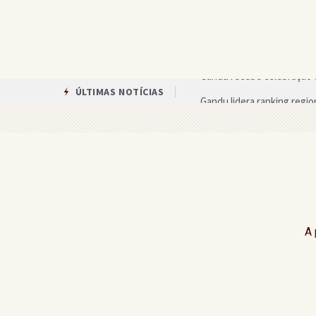
Gandu lidera ranking regio
ÚLTIMAS NOTÍCIAS
Campeonato Teolandense 
Veja quanto cada candidat
Agricultura familiar é be
Após reunião com a prefei
Assembleia de Deus em Gan
A 
Circuito das Artes oferece
Única mulher candidata ao 
Nova exigência muda proce