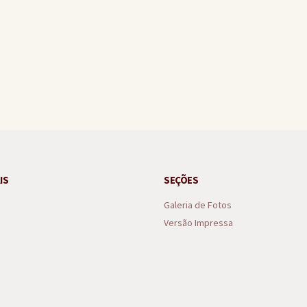
do Dia do Evangélico com atrações nacionais em setembro
IS
SEÇÕES
Galeria de Fotos
Versão Impressa