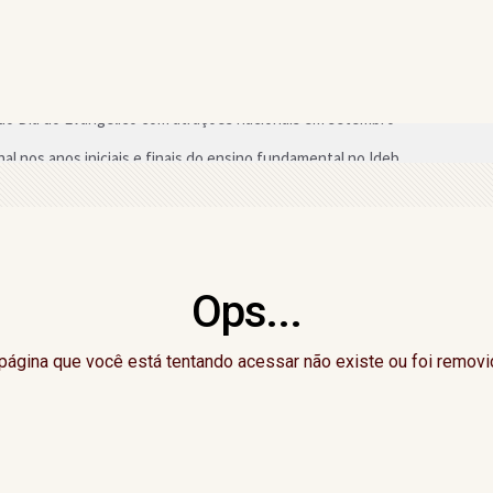
nal nos anos iniciais e finais do ensino fundamental no Ideb
2026 começa neste domingo (9) com novo formato e mudanças no regu
o a deputado estadual da região declarou em bens ao TSE
neficiada com chamada pública para merenda escolar em Gandu
Ops...
tura, equipes aceitam acordo e Campeonato de Bairros de Gandu é mant
du promove 3ª edição do "CelebrAí CelebrAí" nesta quinta-feira; saiba
página que você está tentando acessar não existe ou foi removi
 cursos e oficinas gratuitas em Gandu
Senado pela Bahia, Delliana Ricelli critica falta de representatividade fe
sso para quem vai tirar a primeira CNH na Bahia