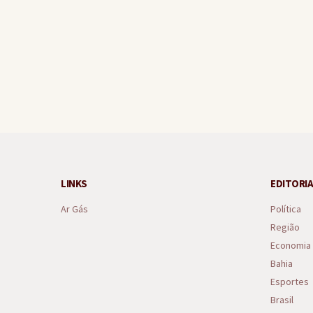
Gandu recebe celebração 
LINKS
EDITORIA
Ar Gás
Política
Região
Economia
Bahia
Esportes
Brasil